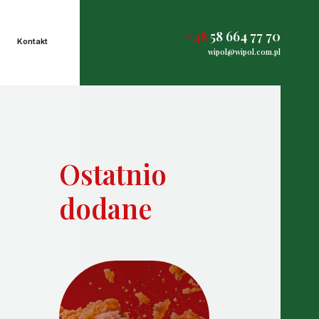
+48
58 664 77 70
Kontakt
wipol@wipol.com.pl
Ostatnio
dodane