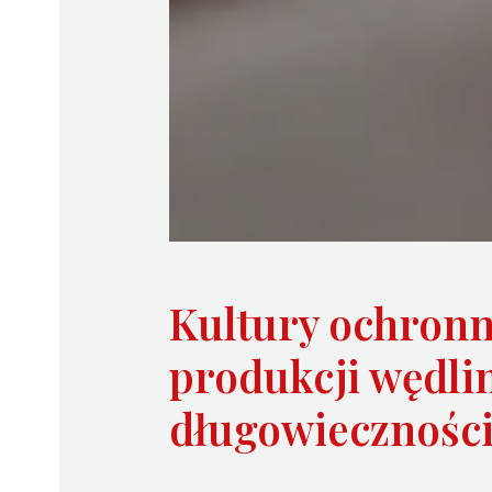
Kultury ochronn
produkcji wędlin
długowieczności