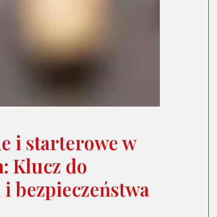
e i starterowe w
: Klucz do
 i bezpieczeństwa