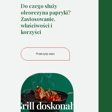
Do czego służy
oleorezyna papryki?
Zastosowanie,
właściwości i
korzyści
Przeczytaj wpis