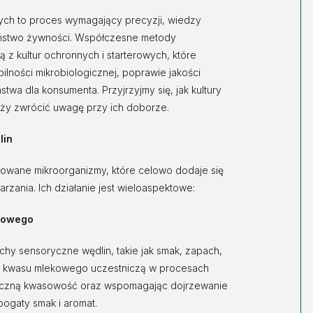
nych to proces wymagający precyzji, wiedzy
eństwo żywności. Współczesne metody
 z kultur ochronnych i starterowych, które
lności mikrobiologicznej, poprawie jakości
wa dla konsumenta. Przyjrzyjmy się, jak kultury
leży zwrócić uwagę przy ich doborze.
lin
onowane mikroorganizmy, które celowo dodaje się
rzania. Ich działanie jest wieloaspektowe:
chowego
chy sensoryczne wędlin, takie jak smak, zapach,
rie kwasu mlekowego uczestniczą w procesach
tyczną kwasowość oraz wspomagając dojrzewanie
bogaty smak i aromat.